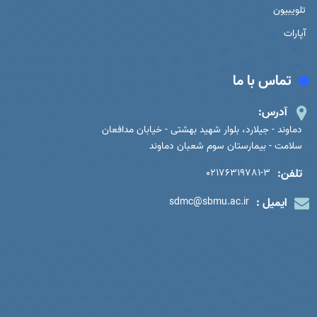
تلویبیون
آپارات
تماس با ما
آدرس:
دماوند - جیلارد، بلوار شهید بهشتی - خیابان مدافعان
سلامت - بیمارستان سوم شعبان دماوند
تلفن:
02176319781-3
ایمیل :
sdmc@sbmu.ac.ir